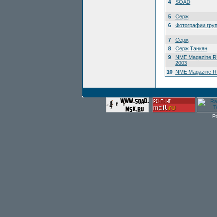
4
SOAD
5
Серж
6
Фотографии гру
7
Серж
8
Серж Танкян
9
NME Magazine R
2003
10
NME Magazine RU
P