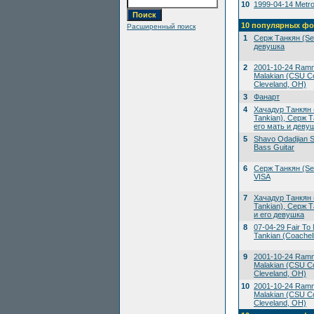
10
1999-04-14 Metrop
10 популярных фо
Расширенный поиск
1
Серж Танкян (Ser
девушка
2
2001-10-24 Ramms
Malakian (CSU Co
Cleveland, OH)
3
Фанарт
4
Хачадур Танкян 
Tankian), Серж Т
его мать и деву
5
Shavo Odadjian S
Bass Guitar
6
Серж Танкян (Ser
VISA
7
Хачадур Танкян 
Tankian), Серж Т
и его девушка
8
07-04-29 Fair To M
Tankian (Coachell
9
2001-10-24 Ramms
Malakian (CSU Co
Cleveland, OH)
10
2001-10-24 Ramms
Malakian (CSU Co
Cleveland, OH)