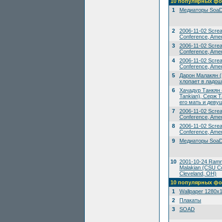
10 популярных фо
1
Медиаторы SoaD
2
2006-11-02 Scre
Conference, Amer
3
2006-11-02 Scre
Conference, Amer
4
2006-11-02 Scre
Conference, Amer
5
Дарон Малакян (
хлопает в ладош
6
Хачадур Танкян 
Tankian), Серж Т
его мать и деву
7
2006-11-02 Scre
Conference, Amer
8
2006-11-02 Scre
Conference, Amer
9
Медиаторы SoaD
10
2001-10-24 Ramms
Malakian (CSU Co
Cleveland, OH)
10 популярных фо
1
Wallpaper 1280x
2
Плакаты
3
SOAD