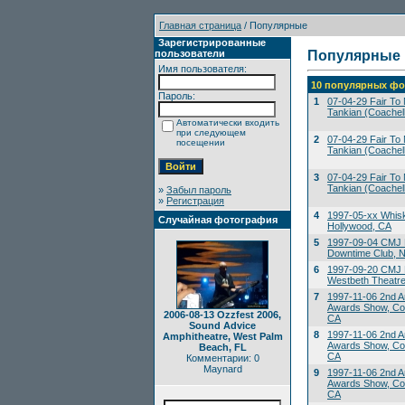
Главная страница
/ Популярные
Зарегистрированные
пользователи
Популярные
Имя пользователя:
10 популярных фо
Пароль:
1
07-04-29 Fair To M
Tankian (Coachell
Автоматически входить
при следующем
2
07-04-29 Fair To M
посещении
Tankian (Coachell
3
07-04-29 Fair To M
Tankian (Coachell
»
Забыл пароль
»
Регистрация
4
1997-05-xx Whis
Случайная фотография
Hollywood, CA
5
1997-09-04 CMJ 
Downtime Club, 
6
1997-09-20 CMJ M
Westbeth Theatre
7
1997-11-06 2nd A
Awards Show, Co
2006-08-13 Ozzfest 2006,
CA
Sound Advice
8
1997-11-06 2nd A
Amphitheatre, West Palm
Awards Show, Co
Beach, FL
CA
Комментарии: 0
Maynard
9
1997-11-06 2nd A
Awards Show, Co
CA