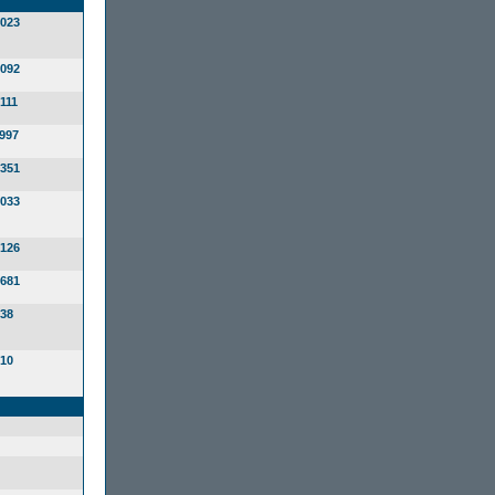
023
092
111
997
351
033
126
681
38
10