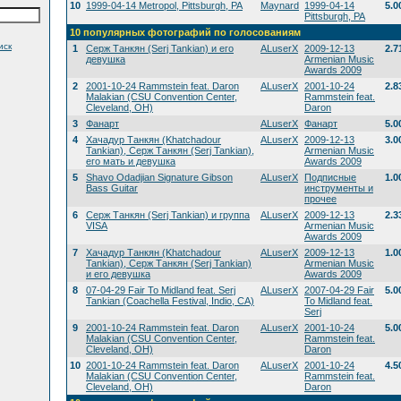
10
1999-04-14 Metropol, Pittsburgh, PA
Maynard
1999-04-14
5.0
Pittsburgh, PA
10 популярных фотографий по голосованиям
иск
1
Серж Танкян (Serj Tankian) и его
ALuserX
2009-12-13
2.7
девушка
Armenian Music
Awards 2009
2
2001-10-24 Rammstein feat. Daron
ALuserX
2001-10-24
2.8
Malakian (CSU Convention Center,
Rammstein feat.
Cleveland, OH)
Daron
3
Фанарт
ALuserX
Фанарт
5.0
4
Хачадур Танкян (Khatchadour
ALuserX
2009-12-13
3.0
Tankian), Серж Танкян (Serj Tankian),
Armenian Music
его мать и девушка
Awards 2009
5
Shavo Odadjian Signature Gibson
ALuserX
Подписные
1.0
Bass Guitar
инструменты и
прочее
6
Серж Танкян (Serj Tankian) и группа
ALuserX
2009-12-13
2.3
VISA
Armenian Music
Awards 2009
7
Хачадур Танкян (Khatchadour
ALuserX
2009-12-13
1.0
Tankian), Серж Танкян (Serj Tankian)
Armenian Music
и его девушка
Awards 2009
8
07-04-29 Fair To Midland feat. Serj
ALuserX
2007-04-29 Fair
5.0
Tankian (Coachella Festival, Indio, CA)
To Midland feat.
Serj
9
2001-10-24 Rammstein feat. Daron
ALuserX
2001-10-24
5.0
Malakian (CSU Convention Center,
Rammstein feat.
Cleveland, OH)
Daron
10
2001-10-24 Rammstein feat. Daron
ALuserX
2001-10-24
4.5
Malakian (CSU Convention Center,
Rammstein feat.
Cleveland, OH)
Daron