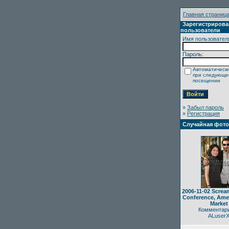
Главная страниц
Зарегистриров
пользователи
Имя пользовател
Пароль:
Автоматически
при следующ
посещении
»
Забыл пароль
»
Регистрация
Случайная фот
2006-11-02 Screa
Conference, Ame
Market
Комментари
ALuser