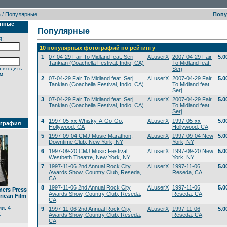
а
/ Популярные
Поп
анные
Популярные
я:
10 популярных фотографий по рейтингу
1
07-04-29 Fair To Midland feat. Serj
ALuserX
2007-04-29 Fair
5.0
Tankian (Coachella Festival, Indio, CA)
To Midland feat.
 входить
Serj
ем
2
07-04-29 Fair To Midland feat. Serj
ALuserX
2007-04-29 Fair
5.0
Tankian (Coachella Festival, Indio, CA)
To Midland feat.
Serj
3
07-04-29 Fair To Midland feat. Serj
ALuserX
2007-04-29 Fair
5.0
Tankian (Coachella Festival, Indio, CA)
To Midland feat.
Serj
4
1997-05-xx Whisky-A-Go-Go,
ALuserX
1997-05-xx
5.0
ография
Hollywood, CA
Hollywood, CA
5
1997-09-04 CMJ Music Marathon,
ALuserX
1997-09-04 New
5.0
Downtime Club, New York, NY
York, NY
6
1997-09-20 CMJ Music Festival,
ALuserX
1997-09-20 New
5.0
Westbeth Theatre, New York, NY
York, NY
7
1997-11-06 2nd Annual Rock City
ALuserX
1997-11-06
5.0
Awards Show, Country Club, Reseda,
Reseda, CA
CA
8
1997-11-06 2nd Annual Rock City
ALuserX
1997-11-06
5.0
mers Press
Awards Show, Country Club, Reseda,
Reseda, CA
rican Film
CA
и: 4
9
1997-11-06 2nd Annual Rock City
ALuserX
1997-11-06
5.0
X
Awards Show, Country Club, Reseda,
Reseda, CA
CA