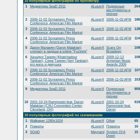
10 популярных фотографий по просмотру
1
Медиаторы SoaD 2011
ALuserX
Подписные
264
инструменты и
прочее
2
2006-11-02 Screamers Press
ALuserX
2006-11-02 AFM
186
Conference, American Film Market
3
2006-11-02 Screamers Press
ALuserX
2006-11-02 AFM
128
Conference, American Film Market
4
2006-11-02 Screamers Press
ALuserX
2006-11-02 AFM
114
Conference, American Film Market
5
Дарон Малакян (Daron Malakian)
ALuserX
Scars On
109
хлопает в ладоши в клипе "Fucking"
Broadway
6
Хачадур Танкян (Khatchadour
ALuserX
2009-12-13
109
Tankian), Серж Танкян (Serj Tankian),
Armenian Music
его мать и девушка
Awards 2009
7
2006-11-02 Screamers Press
ALuserX
2006-11-02 AFM
107
Conference, American Film Market
8
2006-11-02 Screamers Press
ALuserX
2006-11-02 AFM
103
Conference, American Film Market
9
Медиаторы SoaD 2011
ALuserX
Подписные
959
инструменты и
прочее
10
2001-10-24 Rammstein feat. Daron
ALuserX
2001-10-24
919
Malakian (CSU Convention Center,
Rammstein feat.
Cleveland, OH)
Daron
10 популярных фотографий по скачиваниям
1
Wallpaper 1280x1024
ALuserX
Обои
65
2
Плакаты
ALuserX
Плакаты
16
3
SOAD
Maynard
System Of A
15
Down